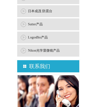
>
日本成茂 防震台
>
Sutter产品
>
LogosBio产品
>
Nikon光学显微镜产品
联系我们