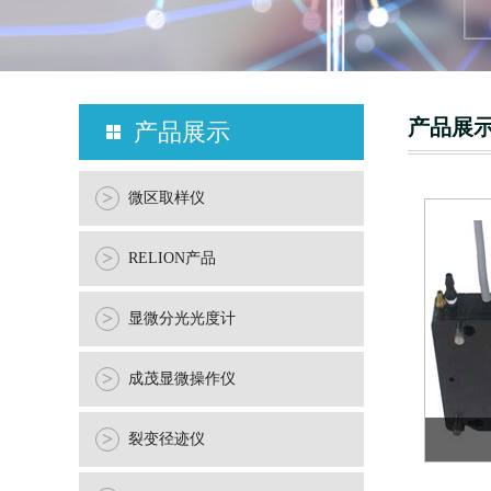
H
产品展
产品展示
>
微区取样仪
>
RELION产品
>
显微分光光度计
>
成茂显微操作仪
>
裂变径迹仪