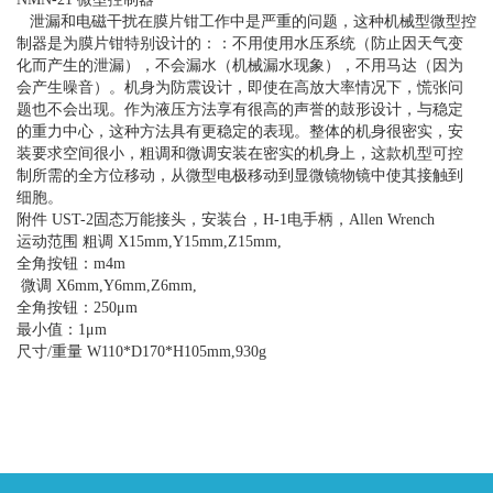
泄漏和电磁干扰在膜片钳工作中是严重的问题，这种机械型微型控
制器是为膜片钳特别设计的：：不用使用水压系统（防止因天气变
化而产生的泄漏），不会漏水（机械漏水现象），不用马达（因为
会产生噪音）。机身为防震设计，即使在高放大率情况下，慌张问
题也不会出现。作为液压方法享有很高的声誉的鼓形设计，与稳定
的重力中心，这种方法具有更稳定的表现。整体的机身很密实，安
装要求空间很小，粗调和微调安装在密实的机身上，这款机型可控
制所需的全方位移动，从微型电极移动到显微镜物镜中使其接触到
细胞。
附件 UST-2固态万能接头，安装台，H-1电手柄，Allen Wrench
运动范围 粗调 X15mm,Y15mm,Z15mm,
全角按钮：m4m
微调 X6mm,Y6mm,Z6mm,
全角按钮：250μm
最小值：1μm
尺寸/重量 W110*D170*H105mm,930g