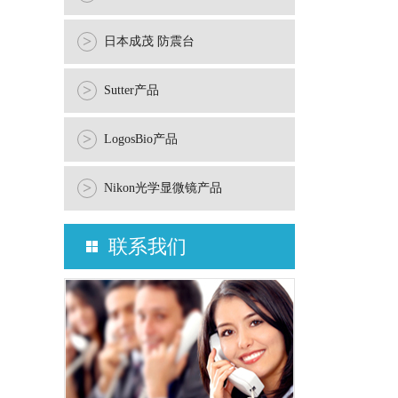
>
日本成茂 防震台
>
Sutter产品
>
LogosBio产品
>
Nikon光学显微镜产品
联系我们