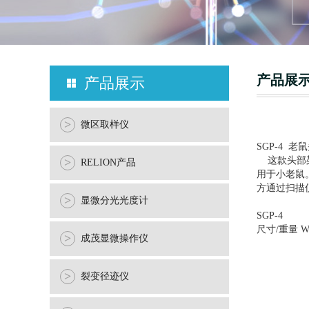
产品展
产品展示
>
微区取样仪
SGP-4 
这款头部架
>
RELION产品
用于小老鼠
方通过扫描
>
显微分光光度计
SGP-4
尺寸/重量 W1
>
成茂显微操作仪
>
裂变径迹仪