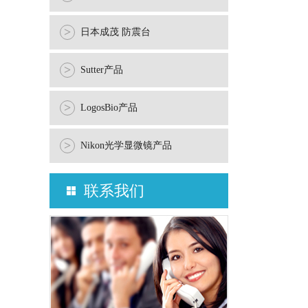
>
日本成茂 防震台
>
Sutter产品
>
LogosBio产品
>
Nikon光学显微镜产品
联系我们