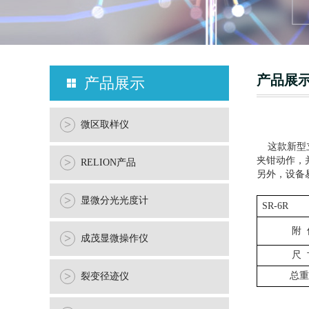
产品展
产品展示
>
微区取样仪
这款新型
夹钳动作，
>
RELION产品
另外，设备易
>
显微分光光度计
SR-6R
附
>
成茂显微操作仪
尺
>
总重
裂变径迹仪