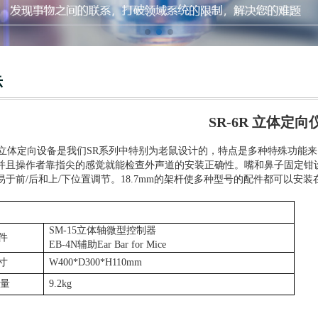
示
SR-6R 立体定向
立体定向设备是我们
SR系列中特别为老鼠设计的，特点是多种特殊功能
并且操作者靠指尖的感觉就能检查外声道的安装正确性。嘴和鼻子固定钳
于前/后和上/下位置调节。18.7mm的架杆使多种型号的配件都可以安装在
SM-15立体轴微型控制器
件
EB-4N辅助Ear Bar for Mice
寸
W400*D300*H110mm
量
9.2kg