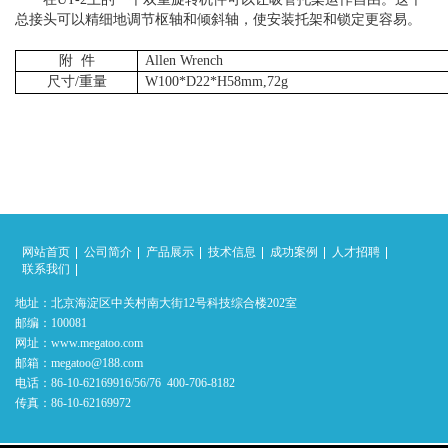
总接头可以精细地调节枢轴和倾斜轴，使安装托架和锁定更容易。
附
件
Allen Wrench
尺寸/重量
W100*D22*H58mm,72g
网站首页
公司简介
产品展示
技术信息
成功案例
人才招聘
联系我们
地址：北京海淀区中关村南大街12号科技综合楼202室
邮编：100081
网址：www.megatoo.com
邮箱：megatoo@188.com
电话：86-10-62169916/56/76 400-706-8182
传真：86-10-62169972