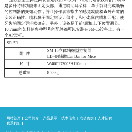
是多种特殊功能来固定头部。通过辅助耳朵棒，单手就能完成顺畅
的控制器的夹钳动作，并且操作者靠指尖的感觉就能检查外声道的
安装正确性。嘴和鼻子固定钳设计薄小，和小老鼠的嘴相匹配，使
牙齿的固定更轻松确定。另外，设备易于前/后和上/下位置调节。
18.7mm的架杆使多种型号的配件都可以安装在SM-15设备上。有一
个AP架杆。
SR-5R
SM-15立体轴微型控制器
附
件
EB-4N辅助Ear Bar for Mice
尺
寸
W400*D300*H110mm
总重量
8.75kg
网站首页
公司简介
产品展示
技术信息
成功案例
人才招聘
联系我们