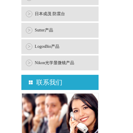
>
日本成茂 防震台
>
Sutter产品
>
LogosBio产品
>
Nikon光学显微镜产品
联系我们