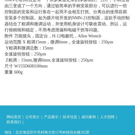
由三变成了一个方向，通过较简单的手柄安装部分，可以进行一些
控制器的安装和运行靠在一起而不会相互打扰。分离台的使用容易
安装多个控制器。如为膜片钳开发的NMN-21控制器，这款手动控制
器结合了粗调和微调运动，并使用机身设计可吸收震动。所以，运
行很精细和稳定，不用考虑泄漏和电磁干扰等问题。
附件 万能接头，固定台，H-12电极托，Allen Wrench
运动范围 X 粗调15mm，微调6mm，全速旋转按钮：250μm
Y粗调和微调总数：15mm
全速旋转按钮：250μm
Z粗调：15mm,微调6mm,全速旋转按钮：250μm
尺寸 W155D60H100mm
重量 600g
网站首页
公司简介
产品展示
技术信息
成功案例
人才招聘
联系我们
地址：北京海淀区中关村南大街12号科技综合楼202室