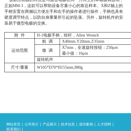
正如
MM-3，这款可以帮助设备尽量小心的靠近样本。X和Z轴上的
手柄安置在两侧以方便左手和右手的操作者进行操作，手柄也具有
硬度调节特点，以防自身重量所引起的坠落。另外，旋转机件的安
装易于微型电极的交换。
附
件
H-1电极手柄，钳杆，Allen Wrench
粗
调
X40mm,Y20mm,Z35mm
X7mm，全速旋转按钮：250μm
运动范围
微
调
最小值：10μm
旋转机件
尺寸/重量
W105*D70*H155mm,880g
网站首页
公司简介
产品展示
技术信息
成功案例
人才招聘
联系我们