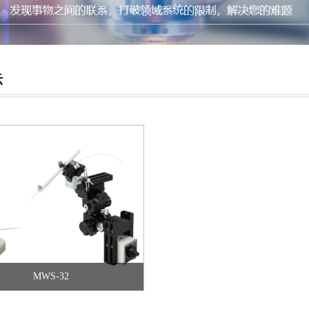
MWS-32
示
MWS-32