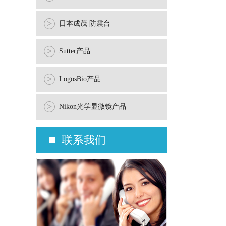
>
日本成茂 防震台
>
Sutter产品
>
LogosBio产品
>
Nikon光学显微镜产品
联系我们