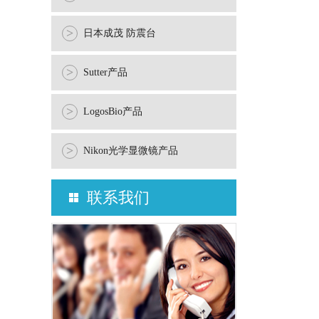
>
日本成茂 防震台
>
Sutter产品
>
LogosBio产品
>
Nikon光学显微镜产品
联系我们