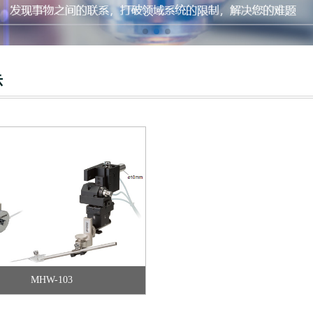
MHW-103
示
MHW-103