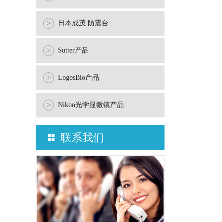
>
日本成茂 防震台
>
Sutter产品
>
LogosBio产品
>
Nikon光学显微镜产品
联系我们