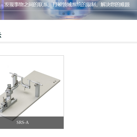
SRS-A
示
SRS-A