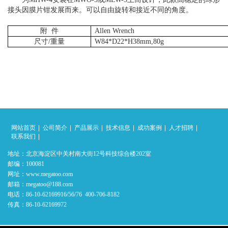
接头因膜片钳发展而来。可以自由旋转和接近不同的角度。
附
件
Allen Wrench
尺寸/重量
W84*D22*H38mm,80g
网站首页
公司简介
产品展示
技术信息
成功案例
人才招聘
联系我们
地址：北京海淀区中关村南大街12号科技综合楼202室
邮编：100081
网址：www.megatoo.com
邮箱：megatoo@188.com
电话：86-10-62169916/56/76 400-706-8182
传真：86-10-62169972