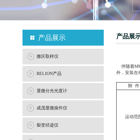
产品展
产品展示
>
微区取样仪
伴随着
M
外，安装在
>
RELION产品
附
件
>
显微分光光度计
>
成茂显微操作仪
运动范
>
裂变径迹仪