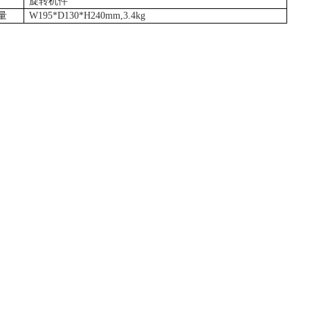
旋转机件
量
W195*D130*H240mm,3.4kg