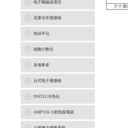
>
电子顺磁波谱仪
尺寸/重
>
尼康光学显微镜
>
电动平台
>
细胞计数仪
>
东海希多
>
台式电子显微镜
>
INSTEC冷热台
>
AMPTEK X射线探测器
三维微力测量系统