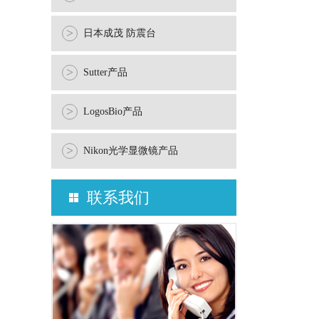
>
日本成茂 防震台
>
Sutter产品
>
LogosBio产品
>
Nikon光学显微镜产品
联系我们