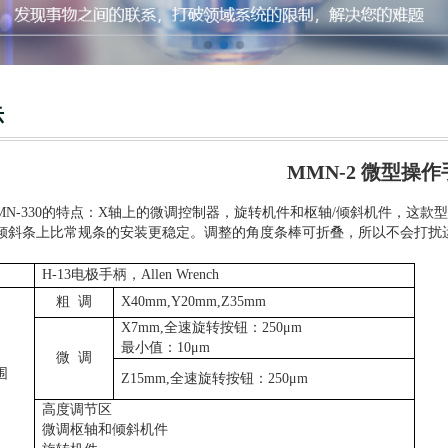
示
MMN-2 微型操作
MN-330的特点：X轴上的微调控制器，旋转机件和枢轴/倾斜机件，这
倾斜条上比常规条的安装更稳定。调整的角度条棒可折叠，所以不会打扰
H-13电极手柄，Allen Wrench
粗
调
X40mm,Y20mm,Z35mm
X7mm,全速旋转按钮：250μm
最小值：10μm
微
调
围
Z15mm,全速旋转按钮：250μm
高度调节区
微调枢轴和倾斜机件